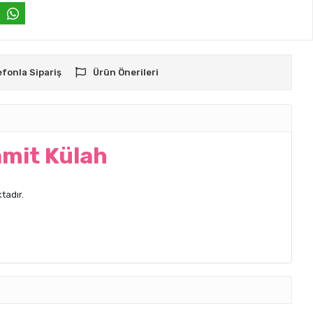
efonla Sipariş
Ürün Önerileri
amit Külah
tadır.