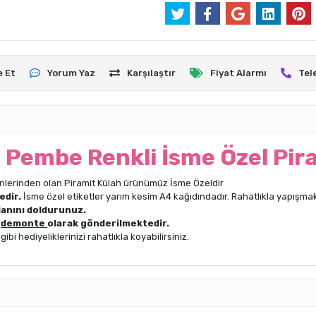
e Et
Yorum Yaz
Karşılaştır
Fiyat Alarmı
Tel
 Pembe Renkli İsme Özel Pir
nlerinden olan Piramit Külah ürünümüz İsme Özeldir
edir.
İsme özel etiketler yarım kesim A4 kağıdındadır. Rahatlıkla yapışmak
lanını doldurunuz.
n
demonte
olarak gönderilmektedir.
i hediyeliklerinizi rahatlıkla koyabilirsiniz.