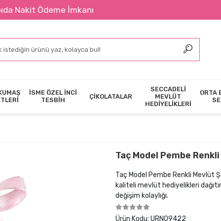
kit Ödeme İmkanı
SECCADELİ
KUMAŞ
İSME ÖZEL İNCİ
ORTA 
ÇİKOLATALAR
MEVLÜT
ETLERİ
TESBİH
SE
HEDİYELİKLERİ
Taç Model Pembe Renkli 
Taç Model Pembe Renkli Mevlüt Şek
kaliteli mevlüt hediyelikleri dağı
değişim kolaylığı.
Ürün Kodu:
URN09422