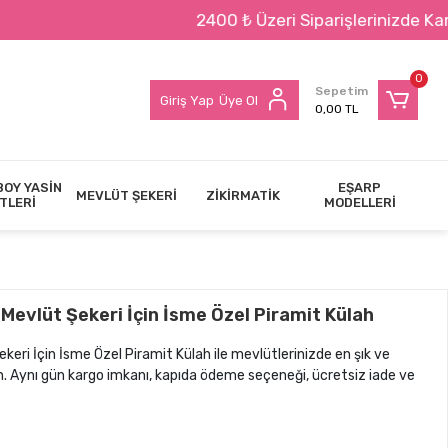
2400 ₺ Üzeri Siparişlerinizde Kargo BED
0
Sepetim
Giriş Yap
Üye Ol
0,00 TL
BOY YASİN
EŞARP
MEVLÜT ŞEKERİ
ZİKİRMATİK
TLERİ
MODELLERİ
Mevlüt Şekeri İçin İsme Özel Piramit Külah
eri İçin İsme Özel Piramit Külah ile mevlütlerinizde en şık ve
tın. Aynı gün kargo imkanı, kapıda ödeme seçeneği, ücretsiz iade ve