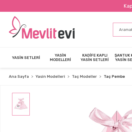
Kapıda Na
YASİN
KADİFE KAPLI
ŞANTUK 
YASİN SETLERİ
MODELLERİ
YASİN SETLERİ
YASİN S
Ana Sayfa
Yasin Modelleri
Taç Modeller
Taç Pembe