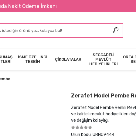
kit Ödeme İmkanı
SECCADELİ
KUMAŞ
İSME ÖZEL İNCİ
ORTA 
ÇİKOLATALAR
MEVLÜT
ETLERİ
TESBİH
SE
HEDİYELİKLERİ
Pembe
Zerafet Model Pembe Ren
Zerafet Model Pembe Renkli Mevlüt
ve kaliteli mevlüt hediyelikleri d
ve değişim kolaylığı.
Ürün Kodu:
URN09444