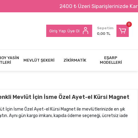
2400 ₺ Üzeri Siparişlerinizde Kargo BED
0
Sepetim
Giriş Yap
Üye Ol
0,00 TL
BOY YASİN
EŞARP
MEVLÜT ŞEKERİ
ZİKİRMATİK
TLERİ
MODELLERİ
kli Mevlüt İçin İsme Özel Ayet-el Kürsi Magnet
 İçin İsme Özel Ayet-el Kürsi Magnet ile mevlütlerinizde en şık
ağıtın. Aynı gün kargo imkanı, kapıda ödeme seçeneği, ücretsiz iade