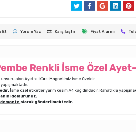
e Et
Yorum Yaz
Karşılaştır
Fiyat Alarmı
Tel
Pembe Renkli İsme Özel Ayet-
 unsuru olan Ayet-el Kürsi Magnetimiz İsme Özeldir.
 yapışmaktadır.
edir.
İsme özel etiketler yarım kesim A4 kağıdındadır. Rahatlıkla yapışmak
lanını doldurunuz.
n
demonte
olarak gönderilmektedir.