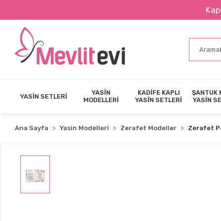
Kapıda Na
YASİN
KADİFE KAPLI
ŞANTUK 
YASİN SETLERİ
MODELLERİ
YASİN SETLERİ
YASİN S
Ana Sayfa
Yasin Modelleri
Zerafet Modeller
Zerafet 