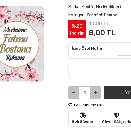
Marka:
Mevlüt Hediyelikleri
Kategori:
Zerafet Pembe
10,00 TL
%20
8,00 TL
indirim
İsme Özel Metin
Favorilerime ekle
Hızlı Gönderi
Güvenli Alışveriş