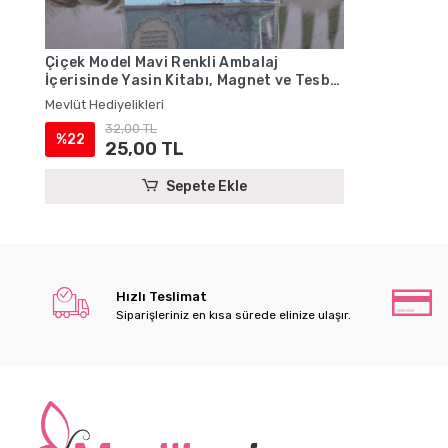
Çiçek Model Mavi Renkli Ambalaj
İçerisinde Yasin Kitabı, Magnet ve Tesbih
- Mevlüt Hediyelikleri
Mevlüt Hediyelikleri
32,00 TL
%22
25,00 TL
Sepete Ekle
Hızlı Teslimat
Siparişleriniz en kısa sürede elinize ulaşır.