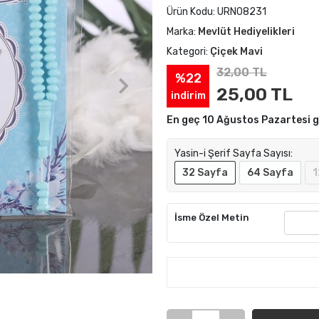
Ürün Kodu:
URN08231
Marka:
Mevlüt Hediyelikleri
Kategori:
Çiçek Mavi
32,00 TL
%22
25,00 TL
indirim
En geç 10 Ağustos Pazartesi 
Yasin-i Şerif Sayfa Sayısı:
32 Sayfa
64 Sayfa
1
İsme Özel Metin