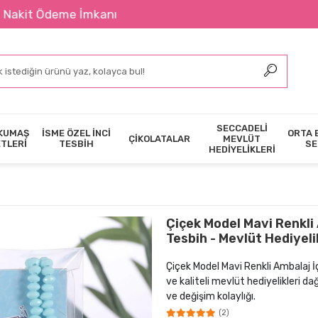
deme İmkanı
SECCADELİ
KUMAŞ
İSME ÖZEL İNCİ
ORTA 
ÇİKOLATALAR
MEVLÜT
ETLERİ
TESBİH
SE
HEDİYELİKLERİ
Çiçek Model Mavi Renkli 
Tesbih - Mevlüt Hediyeli
Çiçek Model Mavi Renkli Ambalaj İç
ve kaliteli mevlüt hediyelikleri d
ve değişim kolaylığı.
(2)