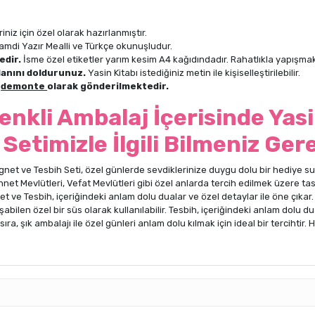
niz için özel olarak hazırlanmıştır.
ı Hamdi Yazır Mealli ve Türkçe okunuşludur.
edir.
İsme özel etiketler yarım kesim A4 kağıdındadır. Rahatlıkla yapışmak
lanını doldurunuz.
Yasin Kitabı istediğiniz metin ile kişiselleştirilebilir.
n
demonte
olarak gönderilmektedir.
enkli Ambalaj İçerisinde Yasi
 Setimizle İlgili Bilmeniz Ger
gnet ve Tesbih Seti, özel günlerde sevdiklerinize duygu dolu bir hediye su
nnet Mevlütleri, Vefat Mevlütleri gibi özel anlarda tercih edilmek üzere tas
t ve Tesbih, içeriğindeki anlam dolu dualar ve özel detaylar ile öne çıkar.
len özel bir süs olarak kullanılabilir. Tesbih, içeriğindeki anlam dolu dua
a, şık ambalajı ile özel günleri anlam dolu kılmak için ideal bir tercihtir. 