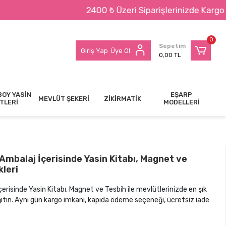
2400 ₺ Üzeri Siparişlerinizde Kargo BEDAVA !!
0
Sepetim
Giriş Yap
Üye Ol
0,00 TL
BOY YASİN
EŞARP
MEVLÜT ŞEKERİ
ZİKİRMATİK
TLERİ
MODELLERİ
Ambalaj İçerisinde Yasin Kitabı, Magnet ve
kleri
erisinde Yasin Kitabı, Magnet ve Tesbih ile mevlütlerinizde en şık
ağıtın. Aynı gün kargo imkanı, kapıda ödeme seçeneği, ücretsiz iade