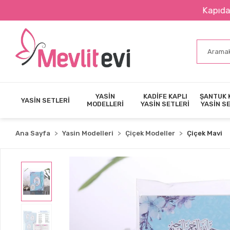
Kapıda Nakit Ö
YASİN
KADİFE KAPLI
ŞANTUK 
YASİN SETLERİ
MODELLERİ
YASİN SETLERİ
YASİN S
Ana Sayfa
Yasin Modelleri
Çiçek Modeller
Çiçek Mavi