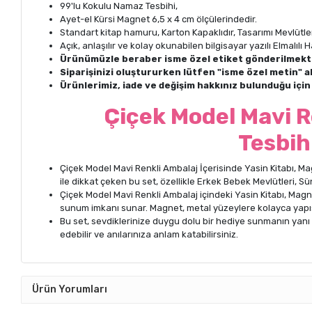
99'lu Kokulu Namaz Tesbihi,
Ayet-el Kürsi Magnet 6,5 x 4 cm ölçülerindedir.
Standart kitap hamuru, Karton Kapaklıdır, Tasarımı Mevlütleri
Açık, anlaşılır ve kolay okunabilen bilgisayar yazılı Elmalıl
Ürünümüzle beraber isme özel etiket gönderilmekt
Siparişinizi oluştururken lütfen "isme özel metin" a
Ürünlerimiz, iade ve değişim hakkınız bulunduğu içi
Çiçek Model Mavi R
Tesbih
Çiçek Model Mavi Renkli Ambalaj İçerisinde Yasin Kitabı, Ma
ile dikkat çeken bu set, özellikle Erkek Bebek Mevlütleri, Sü
Çiçek Model Mavi Renkli Ambalaj içindeki Yasin Kitabı, Magne
sunum imkanı sunar. Magnet, metal yüzeylere kolayca yapışabi
Bu set, sevdiklerinize duygu dolu bir hediye sunmanın yanı sır
edebilir ve anılarınıza anlam katabilirsiniz.
Ürün Yorumları